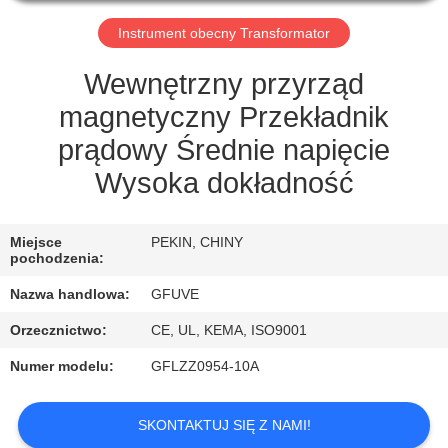
KONTROLA
Instrument obecny Transformator
JAKOŚCI
Wewnętrzny przyrząd
SKONTAKTUJ
magnetyczny Przekładnik
SIĘ
prądowy Średnie napięcie
Z
Wysoka dokładność
NAMI
Miejsce
PEKIN, CHINY
POPROSIĆ
pochodzenia:
O
Nazwa handlowa:
GFUVE
WYCENĘ
Orzecznictwo:
CE, UL, KEMA, ISO9001
Numer modelu:
GFLZZ0954-10A
AKTUALNOŚCI
SKONTAKTUJ SIĘ Z NAMI!