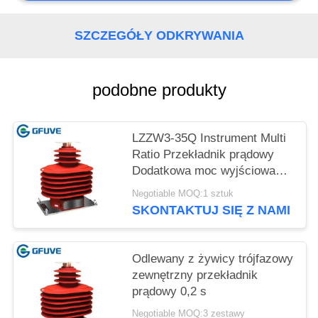
SZCZEGÓŁY ODKRYWANIA
podobne produkty
LZZW3-35Q Instrument Multi
Ratio Przekładnik prądowy
Dodatkowa moc wyjściowa
Wysoka dokładność
Negotiable MOQ:1 sztuk
SKONTAKTUJ SIĘ Z NAMI
Odlewany z żywicy trójfazowy
zewnętrzny przekładnik
prądowy 0,2 s
Negotiable MOQ:3 zestawy