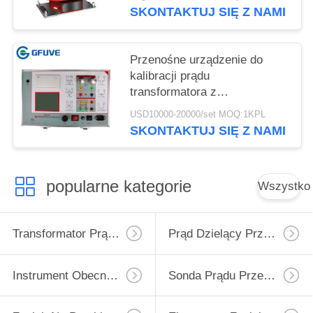
SKONTAKTUJ SIĘ Z NAMI
Przenośne urządzenie do
kalibracji prądu
transformatora z
przełożeniem 5000/1 do
USD10000-20000/set MOQ:1KPL
25000 / 5A
SKONTAKTUJ SIĘ Z NAMI
popularne kategorie
Wszystko
Transformator Prądu Zerowego
Prąd Dzielący Przekładnik Prądowy
Instrument Obecny Transformator
Sonda Prądu Przemiennego