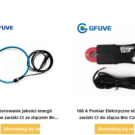
Pokaż szczegóły
Pokaż szczegóły
orowanie jakości energii
100 A Pomiar Elektryczne e
ne zaciski Ct ze złączem Bnc i
zaciski Ct do złącza Bnc C
dokładnością 0,2%
kolor
Skontaktuj się teraz
Skontaktuj się te