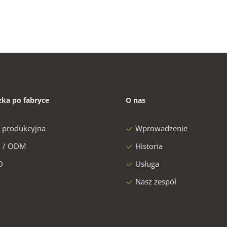
zka po fabryce
O nas
a produkcyjna
Wprowadzenie
 / ODM
Historia
D
Usługa
Nasz zespół