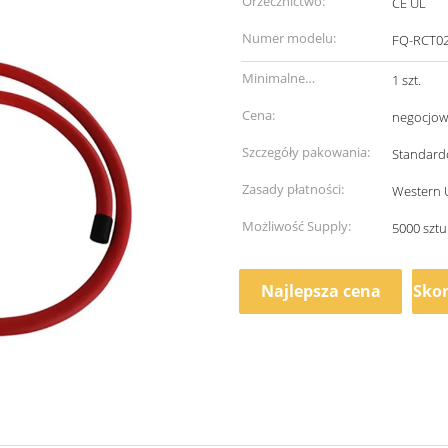
Orzecznictwo:
CE UL
Numer modelu:
FQ-RCT02
Minimalne
1 szt.
zamówienie:
Cena:
negocjow
Szczegóły pakowania:
Standard
Zasady płatności:
Western Un
Możliwość Supply:
5000 sztu
Najlepsza cena
Skon