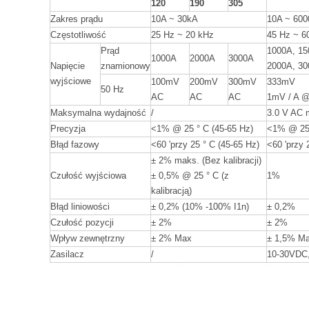
120
190
305
Zakres prądu
10A ~ 30kA
10A ~ 60
Częstotliwość
25 Hz ~ 20 kHz
45 Hz ~ 6
Prąd
1000A, 15
1000A
2000A
3000A
Napięcie
znamionowy
2000A, 3
wyjściowe
100mV
200mV
300mV
333mV
50 Hz
AC
AC
AC
1mV / A @
Maksymalna wydajność
/
3.0 V AC 
Precyzja
<1% @ 25 ° C (45-65 Hz)
<1% @ 25 
Błąd fazowy
<60 'przy 25 ° C (45-65 Hz)
<60 'przy 
± 2% maks. (Bez kalibracji)
Czułość wyjściowa
± 0,5% @ 25 ° C (z
1%
kalibracją)
Błąd liniowości
± 0,2% (10% -100% I1n)
± 0,2%
Czułość pozycji
± 2%
± 2%
Wpływ zewnętrzny
± 2% Max
± 1,5% M
Zasilacz
/
10-30VDC