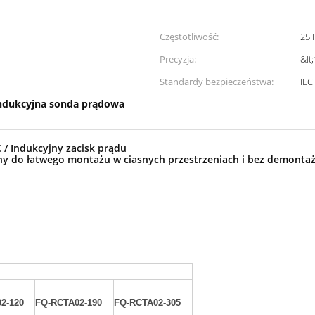
Częstotliwość:
25 
Precyzja:
&lt
Standardy bezpieczeństwa:
IEC
ndukcyjna sonda prądowa
/ Indukcyjny zacisk prądu
ny do łatwego montażu w ciasnych przestrzeniach i bez demontażu
2-120
FQ-RCTA02-190
FQ-RCTA02-305