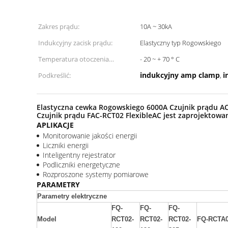
Zakres prądu:
10A ~ 30kA
Indukcyjny zacisk prądu:
Elastyczny typ Rogowskiego
Temperatura otoczenia
- 20 ~ + 70 ° C
otoczenia:
indukcyjny amp clamp
i
Podkreślić:
,
Elastyczna cewka Rogowskiego 6000A Czujnik prądu AC 
Czujnik prądu FAC-RCT02 FlexibleAC jest zaprojektowa
APLIKACJE
Monitorowanie jakości energii
Liczniki energii
Inteligentny rejestrator
Podliczniki energetyczne
Rozproszone systemy pomiarowe
PARAMETRY
Parametry elektryczne
FQ-
FQ-
FQ-
Model
RCT02-
RCT02-
RCT02-
FQ-RCTA0