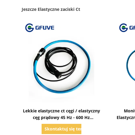
Jeszcze Elastyczne zaciski Ct
Pokaż szczegóły
Lekkie elastyczne ct cęgi / elastyczny
Monit
cęg prądowy 45 Hz - 600 Hz
Elastycz
Częstotliwość
Skontaktuj się teraz