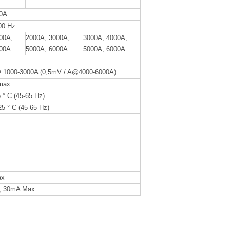
00A
00 Hz
00A,
2000A, 3000A,
3000A, 4000A,
000A
5000A, 6000A
5000A, 6000A
 1000-3000A (0,5mV / A@4000-6000A)
max
° C (45-65 Hz)
25 ° C (45-65 Hz)
ax
, 30mA Max.