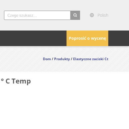
Polish
search
Poprosić o wycenę
Dom
/
Produkty
/
Elastyczne zaciski Ct
 ° C Temp