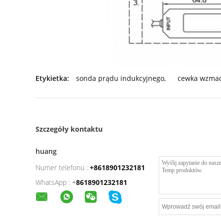
Etykietka:
sonda prądu indukcyjnego
,
cewka wzmac
Szczegóły kontaktu
huang
Numer telefonu :
+8618901232181
WhatsApp :
+
8618901232181