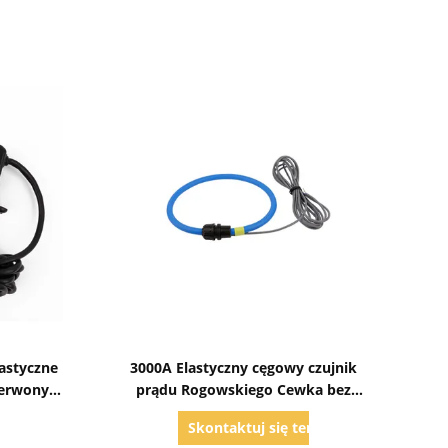
Pokaż szczegóły
lastyczne
3000A Elastyczny cęgowy czujnik
zerwony
prądu Rogowskiego Cewka bez
przeciążenia
raz
Skontaktuj się teraz