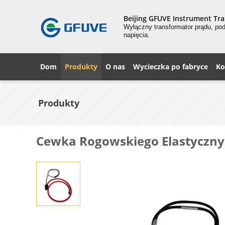
Beijing GFUVE Instrument Tra
Wyłączny transformator prądu, pod
napięcia.
Dom
Produkty
O nas
Wycieczka po fabryce
Ko
Produkty
Cewka Rogowskiego Elastyczny 