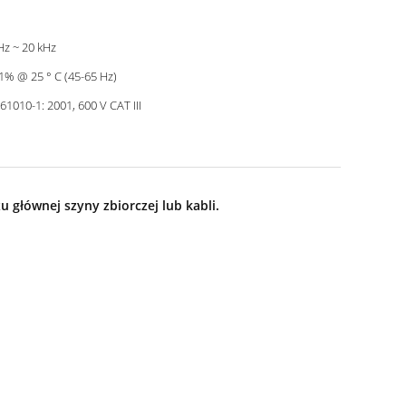
Hz ~ 20 kHz
;1% @ 25 ° C (45-65 Hz)
 61010-1: 2001, 600 V CAT III
 głównej szyny zbiorczej lub kabli.