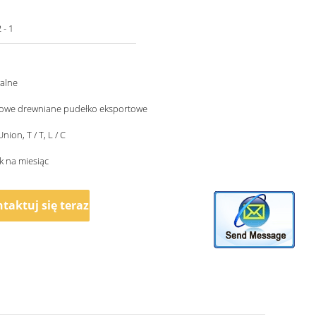
 - 1
alne
owe drewniane pudełko eksportowe
ion, T / T, L / C
k na miesiąc
taktuj się teraz